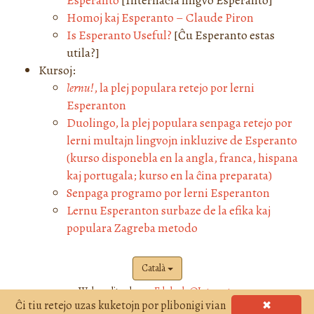
Esperanto
[Internacia lingvo Esperanto]
Homoj kaj Esperanto – Claude Piron
Is Esperanto Useful?
[Ĉu Esperanto estas
utila?]
Kursoj:
lernu!
, la plej populara retejo por lerni
Esperanton
Duolingo, la plej populara senpaga retejo por
lerni multajn lingvojn inkluzive de Esperanto
(kurso disponebla en la angla, franca, hispana
kaj portugala; kurso en la ĉina preparata)
Senpaga programo por lerni Esperanton
Lernu Esperanton surbaze de la efika kaj
populara Zagreba metodo
Català
Web realitzada per
Edukado@Interreto
Ĉi tiu retejo uzas kuketojn por plibonigi vian
✖