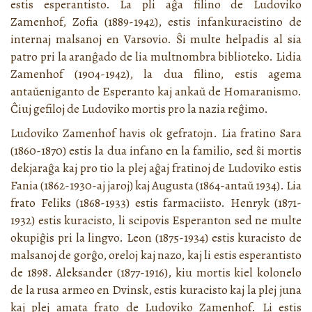
estis esperantisto. La pli aĝa filino de Ludoviko
Zamenhof, Zofia (1889-1942), estis infankuracistino de
internaj malsanoj en Varsovio. Ŝi multe helpadis al sia
patro pri la aranĝado de lia multnombra biblioteko. Lidia
Zamenhof (1904-1942), la dua filino, estis agema
antaŭeniganto de Esperanto kaj ankaŭ de Homaranismo.
Ĉiuj gefiloj de Ludoviko mortis pro la nazia reĝimo.
Ludoviko Zamenhof havis ok gefratojn. Lia fratino Sara
(1860-1870) estis la dua infano en la familio, sed ŝi mortis
dekjaraĝa kaj pro tio la plej aĝaj fratinoj de Ludoviko estis
Fania (1862-1930-aj jaroj) kaj Augusta (1864-antaŭ 1934). Lia
frato Feliks (1868-1933) estis farmaciisto. Henryk (1871-
1932) estis kuracisto, li scipovis Esperanton sed ne multe
okupiĝis pri la lingvo. Leon (1875-1934) estis kuracisto de
malsanoj de gorĝo, oreloj kaj nazo, kaj li estis esperantisto
de 1898. Aleksander (1877-1916), kiu mortis kiel kolonelo
de la rusa armeo en Dvinsk, estis kuracisto kaj la plej juna
kaj plej amata frato de Ludoviko Zamenhof. Li estis