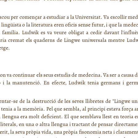
oscou per començar a estudiar a la Universitat. Va escollir me
lingüista o la literatura eren oficis sense futur, i que la medeci
 família. Ludwik es va veure obligat a cedir davant l'influè
uria cremat els quaderns de
Lingwe uniwersala
mentre Ludwik
etge.
 on va continuar els seus estudis de medecina. Va ser a causa d
ió i la manutenció. En efecte, Ludwik tenia germans i ger
ntar-se de la destrucció de les seves llibretes de "
Lingwe un
 tenia a la memòria. Pel que sembla, al principi estava força a
 llengua era molt deficient. El que semblava llest en teoria 
iterals, en una o altra llengua i tractant de pensar directame
perit, la seva pròpia vida, una pròpia fisonomia neta i claramen