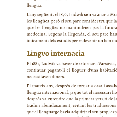
llengua.
L’any següent, el 1879, Ludwik se'n va anar a M
les llengües, però el seu pare considerava que la 
que les llengües no mantindrien pas la futura
medecina. Segons la llegenda, el seu pare ha
únicament dels estudis per esdevenir un bon m
Lingvo internacia
El 1881, Ludwik va haver de retornar a Varsòvia,
continuar pagant-li el lloguer d'una habitac
necessitaven diners.
El mateix any, després de tornar a casa i assabe
llengua internacional, ja que tot el necessari ho
després va entendre que la primera versió de la
traduir abundosament, evitant les traduccions l
que el llenguatge havia adquirit el seu propi es