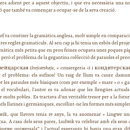
 era adient per a aquest objectiu, i que era necessària una n
 que també va començar a ocupar-se de la seva creació.
f va conèixer la gramàtica anglesa, molt simple en comparació a
es regles gramaticals. Al seu cap ja hi tenia un esbós del proje
màtica més petita que en prou feines ocupava unes poques pàg
 però el problema de la gegantina col·lecció de paraules el pre
вейцарская
(
ŝvejcarskaja
, « consergeria ») i
кондитерска
dre el problema: els sufixos! Un raig de llum va caure damun
t les paraules més bàsiques (com per exemple « mare » o « ga
 el vocabulari, l'autor es va adonar que les llengües actua
molts pobles. Es tractava d'un veritable tresor per a la futura
arrels llatines i germàniques, escollint-ne les formes més simp
dwik, que llavors tenia 19 anys, la va anomenar «
Lingwe un
ua. A casa dels seus pares, Ludwik va celebrar amb els seus
ingwe uniwersala
” i l'actual esperanto hi havia una gran di