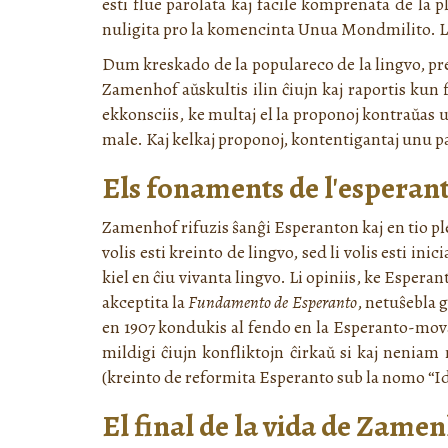
esti flue parolata kaj facile komprenata de la
nuligita pro la komencinta Unua Mondmilito. Li
Dum kreskado de la populareco de la lingvo, p
Zamenhof aŭskultis ilin ĉiujn kaj raportis kun 
ekkonsciis, ke multaj el la proponoj kontraŭas un
male. Kaj kelkaj proponoj, kontentigantaj unu pa
Els fonaments de l'esperan
Zamenhof rifuzis ŝanĝi Esperanton kaj en tio plejm
volis esti kreinto de lingvo, sed li volis esti ini
kiel en ĉiu vivanta lingvo. Li opiniis, ke Esperanto
akceptita la
Fundamento de Esperanto
, netuŝebla 
en 1907 kondukis al fendo en la Esperanto-mova
mildigi ĉiujn konfliktojn ĉirkaŭ si kaj neniam 
(kreinto de reformita Esperanto sub la nomo “Ido”
El final de la vida de Zame