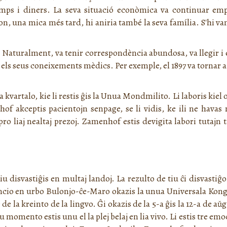
ps i diners. La seva situació econòmica va continuar emp
, una mica més tard, hi aniria també la seva família. S'hi van e
aturalment, va tenir correspondència abundosa, va llegir i esc
 els seus coneixements mèdics. Per exemple, el 1897 va tornar a 
a kvartalo, kie li restis ĝis la Unua Mondmilito. Li laboris kiel 
hof akceptis pacientojn senpage, se li vidis, ke ili ne hava
pro liaj nealtaj prezoj. Zamenhof estis devigita labori tutajn t
 disvastiĝis en multaj landoj. La rezulto de tiu ĉi disvastiĝo
ancio en urbo Bulonjo-ĉe-Maro okazis la unua Universala Kong
e la kreinto de la lingvo. Ĝi okazis de la 5-a ĝis la 12-a de aŭ
momento estis unu el la plej belaj en lia vivo. Li estis tre em