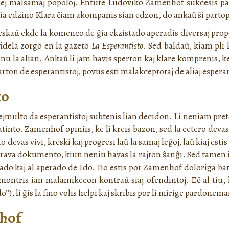
 plej malsamaj popoloj. Entute Ludoviko Zamenhof sukcesis par
a edzino Klara ĉiam akompanis sian edzon, do ankaŭ ŝi partopr
reskaŭ ekde la komenco de ĝia ekzistado aperadis diversaj p
fidela zorgo en la gazeto
La Esperantisto
. Sed baldaŭ, kiam pli 
u la alian. Ankaŭ li jam havis sperton kaj klare komprenis, ke 
rton de esperantistoj, povus esti malakceptotaj de aliaj esperan
to
ulto da esperantistoj subtenis lian decidon. Li neniam pretendis
ciatinto. Zamenhof opiniis, ke li kreis bazon, sed la cetero devas
 devas vivi, kreski kaj progresi laŭ la samaj leĝoj, laŭ kiaj estis 
grava dokumento, kiun neniu havas la rajton ŝanĝi. Sed tamen id
do kaj al aperado de Ido. Tio estis por Zamenhof doloriga bat
montris ian malamikecon kontraŭ siaj ofendintoj. Eĉ al tiu, 
), li ĝis la fino volis helpi kaj skribis por li mirige pardonem
nhof