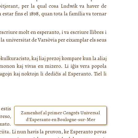
itjorant, per la qual cosa Ludwik va haver de
star fins el 1898, quan tota la família va tornar
riure molt en esperanto, i va escriure llibres i
la universitat de Varsòvia per eixamplar els seus
okulkuracisto, kaj liaj prezoj kompare kun la aliaj
s monon kaj vivas en mizero. Li iĝis vera popola
agojn kaj noktojn li dediĉis al Esperanto. Tiel li
 estis
Zamenhof al primer Congrés Universal
reso,
d'Esperanto en Boulogne-sur-Mer
gusto.
ociita. Li nun havis la pruvon, ke Esperanto povas