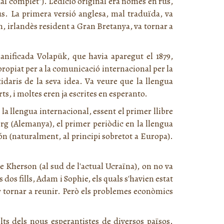
l complet"). L'edició original era només en rus,
rus. La primera versió anglesa, mal traduïda, va
, irlandès resident a Gran Bretanya, va tornar a
planificada Volapük, que havia aparegut el 1879,
propiat per a la comunicació internacional per la
tidaris de la seva idea. Va veure que la llengua
s, i moltes eren ja escrites en esperanto.
 la llengua internacional, essent el primer llibre
erg (Alemanya), el primer periòdic en la llengua
ón (naturalment, al principi sobretot a Europa).
de Kherson (al sud de l'actual Ucraïna), on no va
 dos fills, Adam i Sophie, els quals s'havien estat
er tornar a reunir. Però els problemes econòmics
s dels nous esperantistes de diversos països.