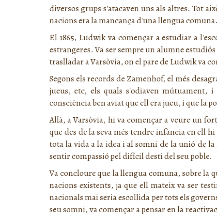
diversos grups s'atacaven uns als altres. Tot ai
nacions era la mancança d'una llengua comuna. E
El 1865, Ludwik va començar a estudiar a l'esco
estrangeres. Va ser sempre un alumne estudiós i e
traslladar a Varsòvia, on el pare de Ludwik va c
Segons els records de Zamenhof, el més desagrad
jueus, etc, els quals s'odiaven mútuament, 
consciència ben aviat que ell era jueu, i que la po
Allà, a Varsòvia, hi va començar a veure un fo
que des de la seva més tendre infància en ell hi
tota la vida a la idea i al somni de la unió de 
sentir compassió pel difícil destí del seu poble.
Va concloure que la llengua comuna, sobre la q
nacions existents, ja que ell mateix va ser tes
nacionals mai seria escollida per tots els gover
seu somni, va començar a pensar en la reactivaci