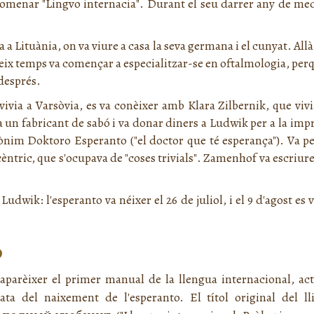
nomenar "
Lingvo internacia
". Durant el seu darrer any de medi
 a Lituània, on va viure a casa la seva germana i el cunyat. All
ateix temps va començar a especialitzar-se en oftalmologia, pe
 després.
vivia a Varsòvia, es va conèixer amb Klara Zilbernik, que viv
un fabricant de sabó i va donar diners a Ludwik per a la impr
dònim Doktoro Esperanto ("el doctor que té esperança"). Va p
cèntric, que s'ocupava de "coses trivials". Zamenhof va escriur
 Ludwik: l'esperanto va néixer el 26 de juliol, i el 9 d'agost e
o
a aparèixer el primer manual de la llengua internacional, 
ta del naixement de l'esperanto. El títol original del l