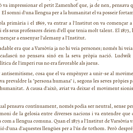
xò va impressionar el petit Zamenhof que, ja de nen, pensava qu
l somni d'una llengua per a la humanitat el va posseir fortam
la primària i el 1869, va entrar a l'Institut on va començar 
ls seus professors deien d'ell que tenia molt talent. El 1873, l
omençar a ensenyar l'alemany a l'Institut.
able era que a Varsòvia ja no hi veia persones; només hi veia
i cadascú no pensava sinó en la seva pròpia nació. Ludwi
lítica de l'imperi rus no era favorable als jueus.
rt antisemitisme, cosa que el va empènyer a unir-se al movime
 va prevaldre la "persona humana" i, segons les seves pròpies 
la humanitat. A causa d'això, aviat va deixar el moviment sion
ual pensava contínuament, només podia ser neutral, sense per
timoni de la gelosia entre diverses nacions i va entendre que 
ns com a llengua comuna. Quan el 1873 a l'Institut de Varsòvia v
ó d'una d'aquestes llengües per a l'ús de tothom. Però després