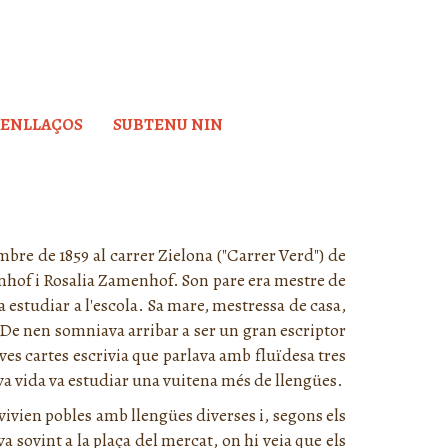
ENLLAÇOS
SUBTENU NIN
bre de 1859 al carrer Zielona ("Carrer Verd") de
enhof i Rosalia Zamenhof. Son pare era mestre de
a estudiar a l'escola. Sa mare, mestressa de casa,
 De nen somniava arribar a ser un gran escriptor
eves cartes escrivia que parlava amb fluïdesa tres
seva vida va estudiar una vuitena més de llengües.
 vivien pobles amb llengües diverses i, segons els
 sovint a la plaça del mercat, on hi veia que els