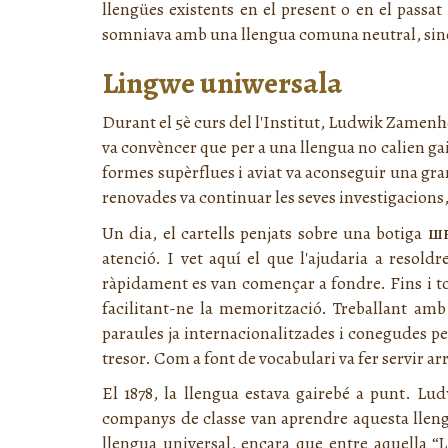
llengües existents en el present o en el passat
somniava amb una llengua comuna neutral, sinó
Lingwe uniwersala
Durant el 5è curs del l'Institut, Ludwik Zamenho
va convèncer que per a una llengua no calien gair
formes supèrflues i aviat va aconseguir una gra
renovades va continuar les seves investigacions,
Un dia, el cartells penjats sobre una botiga
ш
atenció. I vet aquí el que l'ajudaria a resol
ràpidament es van començar a fondre. Fins i to
facilitant-ne la memorització. Treballant amb
paraules ja internacionalitzades i conegudes per 
tresor. Com a font de vocabulari va fer servir 
El 1878, la llengua estava gairebé a punt. Lu
companys de classe van aprendre aquesta lleng
llengua universal, encara que entre aquella “
L