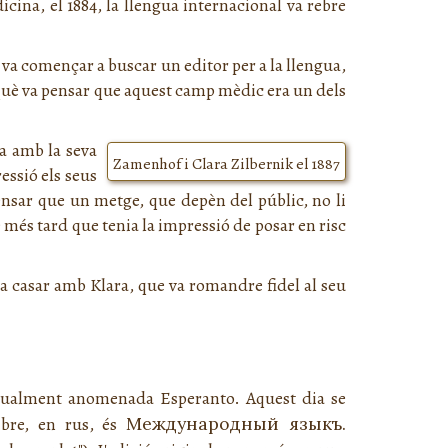
cina, el 1884, la llengua internacional va rebre
à va començar a buscar un editor per a la llengua,
rquè va pensar que aquest camp mèdic era un dels
ia amb la seva
Zamenhof i Clara Zilbernik el 1887
essió els seus
ensar que un metge, que depèn del públic, no li
e més tard que tenia la impressió de posar en risc
s va casar amb Klara, que va romandre fidel al seu
actualment anomenada Esperanto. Aquest dia se
libre, en rus, és
Международный языкъ.