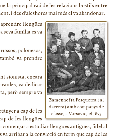
e la principal raó de les relacions hostils entre
ent, i des d'aleshores mai més el va abandonar.
a aprendre llengües
a seva família es va
 russos, polonesos,
k també va prendre
nt sionista, encara
paraules, va dedicar
ista, però sempre va
Zamenhof (a l'esquerra i al
darrera) amb companys de
tànyer a cap de les
classe, a Varsovio, el 1873
cap de les llengües
a començar a estudiar llengües antigues, fidel al
 va arribar a la convicció en ferm que cap de les