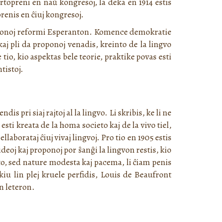
topreni en naŭ kongresoj, la deka en 1914 estis
enis en ĉiuj kongresoj.
roponoj reformi Esperanton. Komence demokratie
kaj pli da proponoj venadis, kreinto de la lingvo
tio, kio aspektas bele teorie, praktike povas esti
tistoj.
 pri siaj rajtoj al la lingvo. Li skribis, ke li ne
 esti kreata de la homa societo kaj de la vivo tiel,
ellaborataj ĉiuj vivaj lingvoj. Pro tio en 1905 estis
eoj kaj proponoj por ŝanĝi la lingvon restis, kio
o, sed nature modesta kaj pacema, li ĉiam penis
kiu lin plej kruele perfidis, Louis de Beaufront
an leteron.