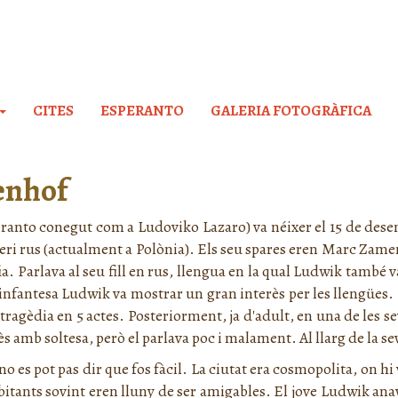
CITES
ESPERANTO
GALERIA FOTOGRÀFICA
enhof
anto conegut com a Ludoviko Lazaro) va néixer el 15 de desem
mperi rus (actualment a Polònia). Els seu spares eren Marc Zam
. Parlava al seu fill en rus, llengua en la qual Ludwik també v
infantesa Ludwik va mostrar un gran interès per les llengües.
a tragèdia en 5 actes. Posteriorment, ja d'adult, en una de les s
cès amb soltesa, però el parlava poc i malament. Al llarg de la 
o es pot pas dir que fos fàcil. La ciutat era cosmopolita, on hi
itants sovint eren lluny de ser amigables. El jove Ludwik anava