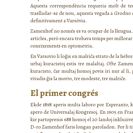
Aquesta correspondència requeria molt de tem
traslladar-se de nou, aquesta vegada a Grodno on
definitivament a Varsòvia.
Zamenhof no només es va ocupar de la llengua. N
articles, però encara trobava temps per millorar
coneixements en optometria.
En Varsovio li loĝis en malriĉa strato de la hebre
urbaj kuracistoj estis tre malaltaj. Ofte Zamen
kuracisto, ĉar multaj homoj povis iri nur al li, 
vivadis ĝis la morto, tre modeste, tre malriĉe.
El primer congrés
Ekde 1898 aperis multa laboro por Esperanto, kiu
apero de Universalaj Kongresoj. En 1905 en Fr
kie partoprenis 688 homoj el 20 landoj inkluzive d
D-ro Zamenhof faris longan paroladon. Por li tiu 