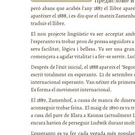
Предисловіе и
però abans que acabés l'any 1887 el llibre apar
aparèixer el 1888, i es diu que el mateix Zamen
traduir el llibre.
El nou projecte lingüístic va ser acceptat amb 
l'esperanto va trobar prou de pressa seguidors a
seva facilitat, lògica i bellesa. Va ser una gr
començava a agafar vitalitat i a fer-se servir. L
Després de l'èxit inicial, el 1888 apareix el "Segon
escrit totalment en esperanto. L'1 de setembre d
internacional esperanto. Van néixer els primers
Es forma el moviment internacional.
El 1889, Zamenhof, a causa de manca de diners, v
aconseguir trobar feina. El maig de 1890 es va tra
a casa del pare de Klara a Kaunas (actualment L
encara havien de perseguir Ludwik durant molt
L'esperanto es va fer cada vegada més popula