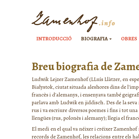
INTRODUCCIÓ
BIOGRAFIA
OBRES
Breu biografia de Zam
Ludwik Lejzer Zamenhof (LLuís Llàtzer, en esper
Białystok, ciutat situada aleshores dins de l'i
francès i d'alemanys, i ensenyava també geigrafia
parlava amb Ludwik en jiddisch. Des de la seva 
rus i va escriure diversos poemes i fins i tot un
llengües (rus, polonès i alemany); llegia el fran
El medi en el qual va néixer i créixer Zamenhof n
records de Zamenhof, les relacions entre els hab