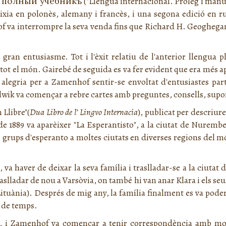
 полный учебникъ
("Llengua internacional. Pròleg i manua
eixia en polonès, alemany i francès, i una segona edició en 
hof va interrompre la seva venda fins que Richard H. Geoghegan
gran entusiasme. Tot i l'èxit relatiu de l'anterior llengua 
 tot el món. Gairebé de seguida es va fer evident que era més a
an alegria per a Zamenhof sentir-se envoltat d'entusiastes par
udwik va començar a rebre cartes amb preguntes, consells, suport
 Llibre"(
Dua Libro de l’ Lingvo Internacia
), publicat per descriure
e 1889 va aparèixer "
La Esperantisto
", a la ciutat de Nuremb
 grups d'esperanto a moltes ciutats en diverses regions del m
a haver de deixar la seva família i traslladar-se a la ciutat 
slladar de nou a Varsòvia, on també hi van anar Klara i els seus
ituània). Després de mig any, la família finalment es va pod
 de temps.
r, i Zamenhof va començar a tenir correspondència amb molt