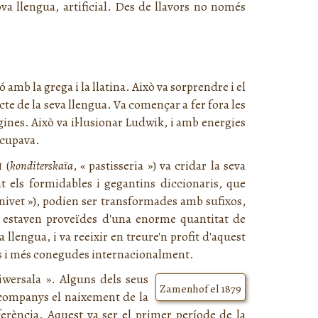
ova llengua, artificial. Des de llavors no només
mb la grega i la llatina. Això va sorprendre i el
cte de la seva llengua. Va començar a fer fora les
ines. Això va il·lusionar Ludwik, i amb energies
ocupava.
я
(
konditerskaïa
, « pastisseria ») va cridar la seva
t els formidables i gegantins diccionaris, que
nivet »), podien ser transformades amb sufixos,
ls estaven proveïdes d'una enorme quantitat de
 llengua, i va reeixir en treure'n profit d'aquest
les i més conegudes internacionalment.
iwersala
». Alguns dels seus
Zamenhof el 1879
 companys el naixement de la
ferència. Aquest va ser el primer període de la