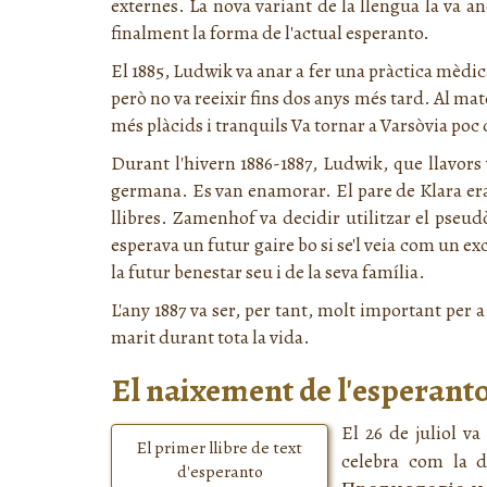
externes. La nova variant de la llengua la va a
finalment la forma de l'actual esperanto.
El 1885, Ludwik va anar a fer una pràctica mèdica
però no va reeixir fins dos anys més tard. Al m
més plàcids i tranquils Va tornar a Varsòvia poc
Durant l'hivern 1886-1887, Ludwik, que llavors 
germana. Es van enamorar. El pare de Klara era 
llibres. Zamenhof va decidir utilitzar el pseu
esperava un futur gaire bo si se'l veia com un ex
la futur benestar seu i de la seva família.
L'any 1887 va ser, per tant, molt important per a
marit durant tota la vida.
El naixement de l'esperant
El 26 de juliol v
El primer llibre de text
celebra com la da
d'esperanto