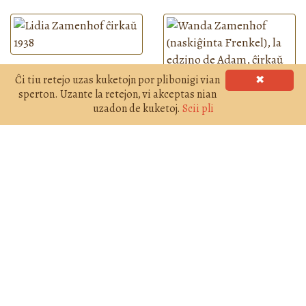
Ĉi tiu retejo uzas kuketojn por plibonigi vian
✖
sperton. Uzante la retejon, vi akceptas nian
uzadon de kuketoj.
Scii pli
Esperanto
Retejo realigita de
Edukado@Interreto