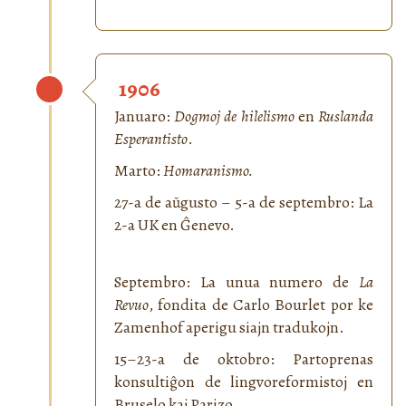
1906
Januaro:
Dogmoj de hilelismo
en
Ruslanda
Esperantisto
.
Marto:
Homaranismo.
27-a de aŭgusto – 5-a de septembro: La
2-a UK en Ĝenevo.
Septembro: La unua numero de
La
Revuo
, fondita de Carlo Bourlet por ke
Zamenhof aperigu siajn tradukojn.
15–23-a de oktobro: Partoprenas
konsultiĝon de lingvoreformistoj en
Bruselo kaj Parizo.