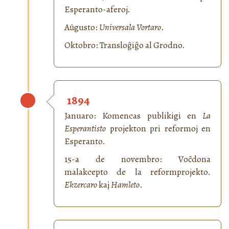
Esperanto-aferoj.
Aŭgusto:
Universala Vortaro
.
Oktobro: Transloĝiĝo al Grodno.
1894
Januaro: Komencas publikigi en
La
Esperantisto
projekton pri reformoj en
Esperanto.
15-a de novembro: Voĉdona
malakcepto de la reformprojekto.
Ekzercaro
kaj
Hamleto
.