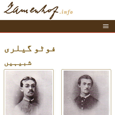
=
فوٹو گیلری
شبیہیں