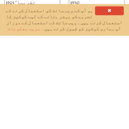
✖
ہم آپ کے ویب سائٹ کو استعمال کرنے کے
تجربے کو بہتر بنانے کے لیے کوکیز کا
استعمال کرتے ہیں۔ ویب سائٹ کے استعمال کے دوران
آپ ہماری کوکیز کو قبول کرتے ہیں۔
مزید معلومات
اردو