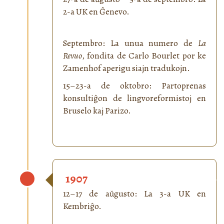
2-a UK en Ĝenevo.
Septembro: La unua numero de
La
Revuo
, fondita de Carlo Bourlet por ke
Zamenhof aperigu siajn tradukojn.
15–23-a de oktobro: Partoprenas
konsultiĝon de lingvoreformistoj en
Bruselo kaj Parizo.
1907
12–17 de aŭgusto: La 3-a UK en
Kembriĝo.