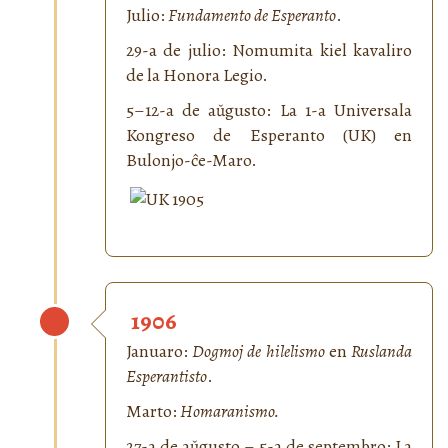
Julio:
Fundamento de Esperanto
.
29-a de julio: Nomumita kiel kavaliro
de la Honora Legio.
5–12-a de aŭgusto: La 1-a Universala
Kongreso de Esperanto (UK) en
Bulonjo-ĉe-Maro.
1906
Januaro:
Dogmoj de hilelismo
en
Ruslanda
Esperantisto
.
Marto:
Homaranismo.
27-a de aŭgusto – 5-a de septembro: La