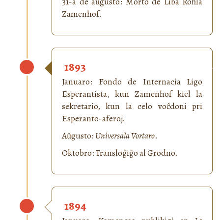
31-a de aŭgusto: Morto de Liba Roĥla
Zamenhof.
1893
Januaro: Fondo de Internacia Ligo
Esperantista, kun Zamenhof kiel la
sekretario, kun la celo voĉdoni pri
Esperanto-aferoj.
Aŭgusto:
Universala Vortaro
.
Oktobro: Transloĝiĝo al Grodno.
1894