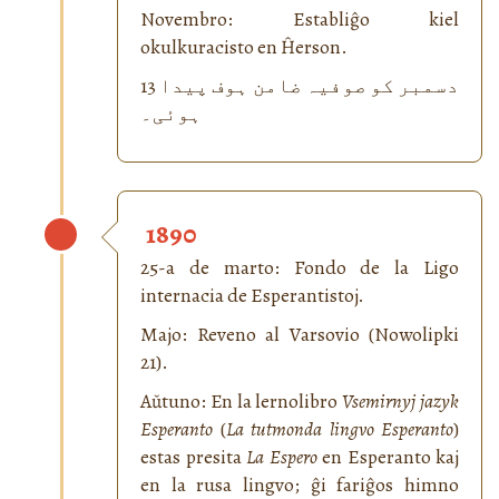
Novembro: Establiĝo kiel
okulkuracisto en Ĥerson.
13 دسمبر کو صوفیہ ضامن ہوف پیدا
ہوئی۔
1890
25-a de marto: Fondo de la Ligo
internacia de Esperantistoj.
Majo: Reveno al Varsovio (Nowolipki
21).
Aŭtuno: En la lernolibro
Vsemirnyj jazyk
Esperanto
(
La tutmonda lingvo Esperanto
)
estas presita
La Espero
en Esperanto kaj
en la rusa lingvo; ĝi fariĝos himno