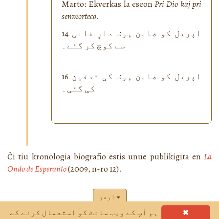
Marto: Ekverkas la eseon
Pri Dio kaj pri
senmorteco
.
14 اپریل کو ضامن ہوف دارِ فانی
سے کوچ کر گئے۔
16 اپریل کو ضامن ہوف کی تدفین
کی گئی۔
Ĉi tiu kronologia biografio estis unue publikigita en
La
Ondo de Esperanto
(2009, n-ro 12).
اردو
✖
ہم آپ کے ویب سائٹ کو استعمال کرنے کے
Retejo realigita de
Edukado@Interreto