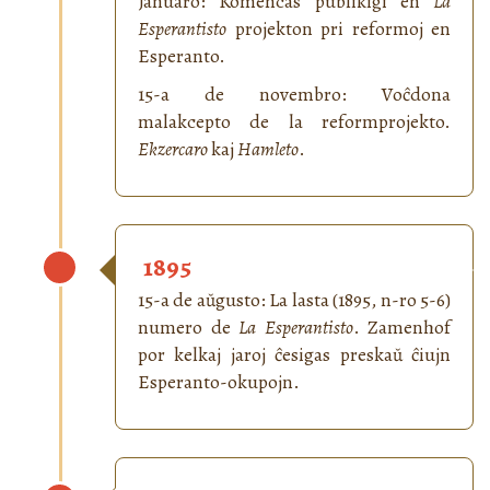
Januaro: Komencas publikigi en
La
Esperantisto
projekton pri reformoj en
Esperanto.
15-a de novembro: Voĉdona
malakcepto de la reformprojekto.
Ekzercaro
kaj
Hamleto
.
1895
15-a de aŭgusto: La lasta (1895, n-ro 5-6)
numero de
La Esperantisto
. Zamenhof
por kelkaj jaroj ĉesigas preskaŭ ĉiujn
Esperanto-okupojn.