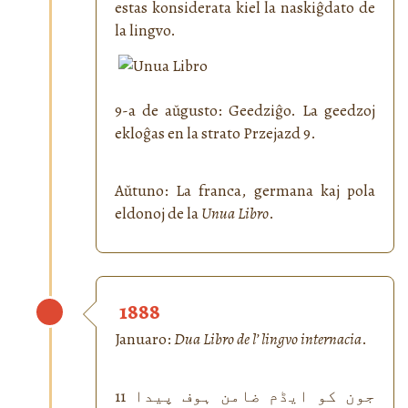
estas konsiderata kiel la naskiĝdato de
la lingvo.
9-a de aŭgusto: Geedziĝo. La geedzoj
ekloĝas en la strato Przejazd 9.
Aŭtuno: La franca, germana kaj pola
eldonoj de la
Unua Libro
.
1888
Januaro:
Dua Libro de l’ lingvo internacia
.
11 جون کو ایڈم ضامن ہوف پیدا