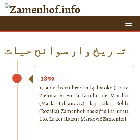
=
تاریخ وار سوانح حیات
1859
15-a de decembro: En Bjalistoko (strato
Zielona 6) en la familio de Mordka
(Mark Fabianoviĉ) kaj Liba Roĥla
(Rozalia) Zamenhof naskiĝas ilia unua
filo, Lejzer (Lazar) Markoviĉ Zamenhof.