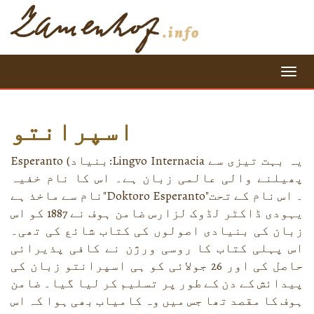
=
اسپرانتو
یہ بہت تیزی سے
Lingvo Internacia
(بنیاد:
Esperanto
پھیلنے والی عالمی زبان ہے۔ اس کا نام خفیہ
"۔ اس نام کے تحت
Doktoro Esperanto
نام سے ماخذ ہے"
یہودی ڈاکٹر لڈوک لزارس ضامن ہوف نے 1887 کو اس
زبان کی بنیادی اصولوں کی کتاب شائع کی تھی۔
اس پہلی کتاب کا روسی ورژن نے کافی پذیرائی
حاصل کی اور 26 جولائی کو ہی اسپرانتو زبان کی
پیدائش کے دن کے طور پر تسلیم کر لیا گیا۔ ضامن
ہوف کا مقصد تھا جس میں وہ کامیاب بھی ہوا کہ اس