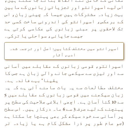
معانی کے حامل نئے الفاظ بنائے جا سکتے ہیں،
اس لیے اسپرانتو اور تجزیاتی زبانوں کے مابین
بہت زیادہ مشترکات ہیں جیسا کہ چینی زبان، اس
کے برعکس، اسپرانتو کی اندرونی ساخت کسی حد
تک لاحقوں پر مبنی زبانوں کی عکاسی کرتی ہے
جیسے جاپانی، سواحلی یا ترکی۔
اسپرانتو میں مختلف کتابیں: اصل اور ترجمہ شدہ
ادب، آثار
اسپرانتو، قومی زبانوں کے مقابلے میں آسانی
سے اور تیزی سے سیکھی جانے والی زبان ہے جس کا
یقینا" بہے فائدہ ہے۔
مختلف مطالعات سے یہ بات سامنے آئی ہے کہ یہ
زبان سیکھنے میں قومی زبانوں کے مقابلے میں 5
سے 10 گنا آسان ہے۔ اچھی ابلاغی صلاحیت کی سطح پر
پہنچنے کے لیے صرف 3 سے 6 ماہ درکار ہیں۔ اس سطح
پر آسانی سے خود سیکھ کر بھی پہنچا جا سکتا ہے
(جو عام طور پر ذرا مشکل کام ہے یا زیادہ تر