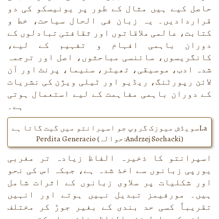
حاصل کیے ہیں مثال کے طور پر یونیسکو کی دو
قراردادیں۔ یہ زبان فی الحال سیاحت، خط و
کتابت، عالمی ملاقاتوں اور ثقافتی تبادلوں کے
دوران باہمی افہام و تفہیم کے لیے،
کانگریسوں، سائنسی مباحثوں، اصل اور ترجمہ
شدہ ادب، موسیقی، تھیٹر، سنیما، پرنٹ اور آن
لائن رپورٹنگ، ریڈیو اور ٹیلی ویژن کی نشریات
کے دوران باہمی مفاہمت کے لیے استعمال ہوتی
ہے۔
La
سویڈش میوزک گروپ جو اسپرانتو میں گیت گاتا ہے
)
Andrzej Sochacki
(حوالہ:
Perdita Generacio
اسپرانتو کا ذخیرہ الفاظ زیادہ تر مغربی
یورپی زبانوں سے اخذ شدہ ہے، جبکہ اس کی نحو
اور شکلیات پر سلاوی زبانوں کے اثرات شامل
ہیں۔ مورفیمز تبدیل نہیں ہوتے اور انہیں
تقریباً کسی حد بندی کے بغیر جوڑ کر مختلف