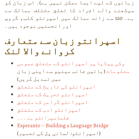
زبانوں کے لیے ایسا ممکن نہیں ہے)۔ اس زبان کو
سیکھنے والے افراد کا تعلق مختلف ممالک سے
ہے۔ 120 سے زائد ممالک میں اسپرنتو کلب، گروپ
اور انجمنیں موجود ہیں۔
اسپرانتو زبان سے متعارف
کروانے والا لنک
وکی پیڈیا پر اسپرانتو کے متعلق عمومی
معلومات
(بائیں جانب مینیو سے اپنی زبان
میں تبدیل کریں)
اسپرانتو کی تاریخ کے متعلق
اسپرانتو تحریک کے متعلق
اسپرانتو گرامر کے متعلق
اسپرانتو ادب کے متعلق
فلم
اسپرانتو ہے ۔۔۔
Esperanto – Building a Language Bridge
(اسپرانتو: لسانی پل کی تعمیر)