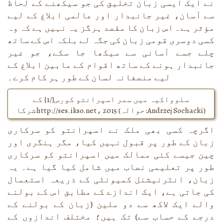
نے ایک ایسی زبان تخلیق کی جو سیکھنے کے لحاظ
سے آسان، غیر جانبدار اور عالمی ابلاغ کے لیے
مؤثر ہے۔ اس زبان کا مقصد ہرگز یہ نہیں ہے کہ وہ
کسی دوسری قومی زبان کی جگہ لے بلکہ اس کے ساتھ
چلے جسے آسانی سے سیکھا جا سکے، جو غیر
جانبدار ہونے کے ساتھ اقوام کے مابین ابلاغ کے
لیے منصفانہ لسان کے طور ہر کام کرے۔
سلوواکیہ میں سمر اسپرانتو کورس{/1} کے
)
Andrzej Sochacki
شرکاhttp://ses.ikso.net، 2015 (حوالہ:
اگرچہ کسی بھی ملک نے اسپرانتو کو سرکاری
زبان کے طور پر قبول نہیں کیا، مگر ہنگری اور
چین جیسے کئی ممالک میں اسپرانتو کو سرکاری
طور پر تعلیمی نصاب میں شامل کیا گیا ہے۔ یہ
زبان، انٹرنیشنل کمیونٹی کے ذریعہ استعمال
کی جاتی ہے، ایک اندازے کے مطابق اس کے بولنے
والے ایک لاکھ سے دو ملین (زبان کے بولنے کے
درجے کے حساب سے) تک ہیں؛ مختلف اندازوں کے