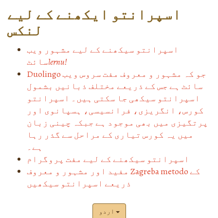
اسپرانتو ایکھنے کے لیے
لنکس
اسپرانتو سیکھنے کے لیے مشہور ویب
lernu!
سائٹ
Duolingo جو کہ مشہور و معروف مفت سروس ویب
سائٹ ہے جس کے ذریعے مختلف ذبانیں بشمول
اسپرانتو سیکھی جا سکتی ہیں۔ اسپرانتو
کورس، انگریزی، فرانسیسی، ہسپانوی اور
پرتگیزی میں بھی موجود ہے جبکہ چینی زبان
میں یہ کورس تیاری کے مراحل سے گذر رہا
ہے۔
اسپرانتو سیکھنے کے لیے مفت پروگرام
مفید اور مشہور و معروف Zagreba metodo کے
ذریعے اسپرانتو سیکھیں
اردو