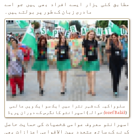
مطابق کئی ہزار ایسے افراد بھی ہیں جو اسے
مادری زبان کے طور پر بولتے ہیں۔
سلوواکیہ کے شہر نترا میں ایک سو ایک ویں عالمی
)
Jozef Baláž
اسپرانتو کانگرس کے دوران پریڈ (حوالہ:
اسپرانتو معروف عوامی شخصیات کی حمایت حاصل
کرنے کے ساتھ متعدد بین الاقوامی اعزازات بھی