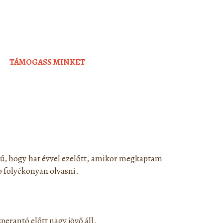
TÁMOGASS MINKET
ű, hogy hat évvel ezelőtt, amikor megkaptam
bb folyékonyan olvasni.
erantó előtt nagy jövő áll.