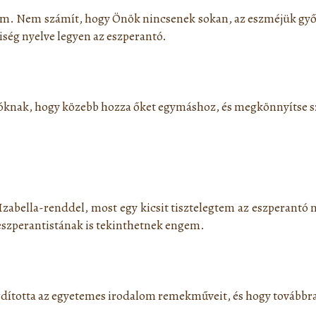
m. Nem számít, hogy Önök nincsenek sokan, az eszméjük győz
ég nyelve legyen az eszperantó.
lóknak, hogy közebb hozza őket egymáshoz, és megkönnyítse sz
zabella-renddel, most egy kicsit tisztelegtem az eszperantó
szperantistának is tekinthetnek engem.
ította az egyetemes irodalom remekműveit, és hogy továbbra is