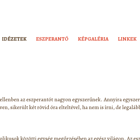
IDÉZETEK
ESZPERANTÓ
KÉPGALÉRIA
LINKEK
ellenben az eszperantót nagyon egyszerűnek. Annyira egyszer
ven, sikerült két rövid óra elteltével, ha nem is írni, de legalá
likusok közötti egység megőrzésében az egész világon. Az eszp