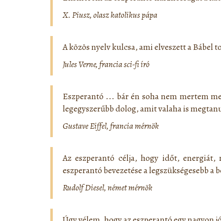
X. Piusz, olasz katolikus pápa
A közös nyelv kulcsa, ami elveszett a Bábel t
Jules Verne, francia sci-fi író
Eszperantó ... bár én soha nem mertem meg
legegyszerűbb dolog, amit valaha is megtan
Gustave Eiffel, francia mérnök
Az eszperantó célja, hogy időt, energiát,
eszperantó bevezetése a legszükségesebb a bé
Rudolf Diesel, német mérnök
Úgy vélem, hogy az eszperantó egy nagyon jó