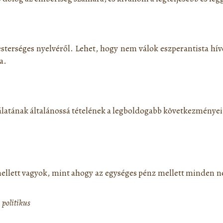
erséges nyelvéről. Lehet, hogy nem válok eszperantista hívő
a.
atának általánossá tételének a legboldogabb következményei 
mellett vagyok, mint ahogy az egységes pénz mellett minden n
politikus