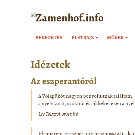
BEVEZETÉS
ÉLETRAJZ
MŰVEK
Idézetek
Az eszperantóról
A Volapüköt nagyon bonyolultnak találtam, 
a nyelvtanát, szótárát és cikkeket ezen a nyel
Lev Tolsztoj, orosz író
Elismerem az eszperantó hasznosságát a kato