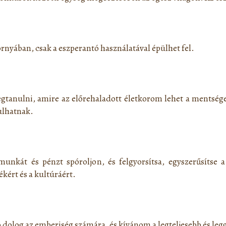
ornyában, csak a eszperantó használatával épülhet fel.
tanulni, amire az előrehaladott életkorom lehet a mentsége
ulhatnak.
 munkát és pénzt spóroljon, és felgyorsítsa, egyszerűsítse
kért és a kultúráért.
 dolog az emberiség számára, és kívánom a legteljesebb és leg