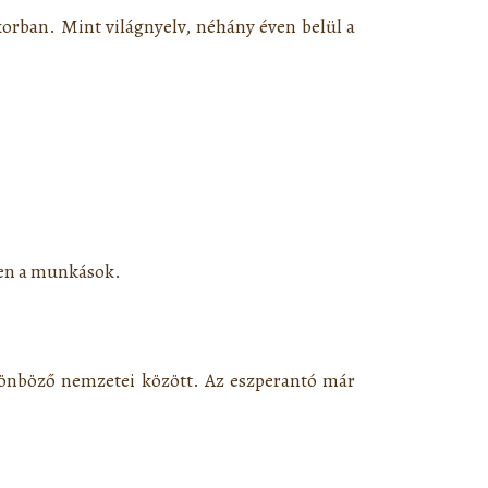
pkorban. Mint világnyelv, néhány éven belül a
ösen a munkások.
lönböző nemzetei között. Az eszperantó már