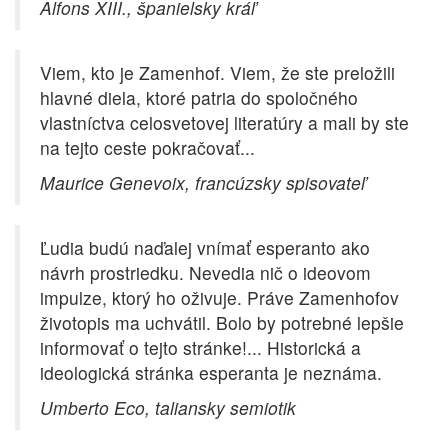
Alfons XIII., španielsky kráľ
Viem, kto je Zamenhof. Viem, že ste preložili
hlavné diela, ktoré patria do spoločného
vlastníctva celosvetovej literatúry a mali by ste
na tejto ceste pokračovať...
Maurice Genevoix, francúzsky spisovateľ
Ľudia budú naďalej vnímať esperanto ako
návrh prostriedku. Nevedia nič o ideovom
impulze, ktorý ho oživuje. Práve Zamenhofov
životopis ma uchvátil. Bolo by potrebné lepšie
informovať o tejto stránke!... Historická a
ideologická stránka esperanta je neznáma.
Umberto Eco, taliansky semiotik