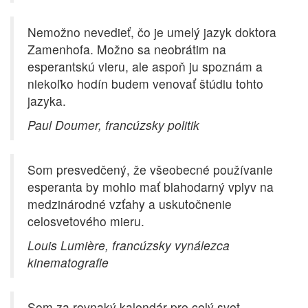
Nemožno nevedieť, čo je umelý jazyk doktora
Zamenhofa. Možno sa neobrátim na
esperantskú vieru, ale aspoň ju spoznám a
niekoľko hodín budem venovať štúdiu tohto
jazyka.
Paul Doumer, francúzsky politik
Som presvedčený, že všeobecné používanie
esperanta by mohlo mať blahodarný vplyv na
medzinárodné vzťahy a uskutočnenie
celosvetového mieru.
Louis Lumière, francúzsky vynálezca
kinematografie
Som za rovnaký kalendár pre celý svet,