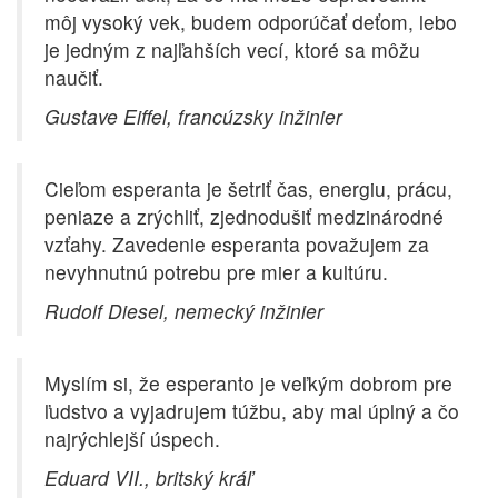
môj vysoký vek, budem odporúčať deťom, lebo
je jedným z najľahších vecí, ktoré sa môžu
naučiť.
Gustave Eiffel, francúzsky inžinier
Cieľom esperanta je šetriť čas, energiu, prácu,
peniaze a zrýchliť, zjednodušiť medzinárodné
vzťahy. Zavedenie esperanta považujem za
nevyhnutnú potrebu pre mier a kultúru.
Rudolf Diesel, nemecký inžinier
Myslím si, že esperanto je veľkým dobrom pre
ľudstvo a vyjadrujem túžbu, aby mal úplný a čo
najrýchlejší úspech.
Eduard VII., britský kráľ