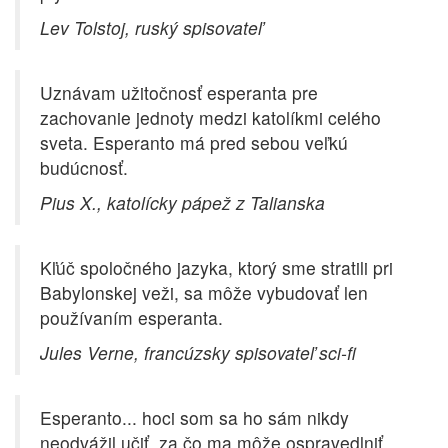
Lev Tolstoj, ruský spisovateľ
Uznávam užitočnosť esperanta pre
zachovanie jednoty medzi katolíkmi celého
sveta. Esperanto má pred sebou veľkú
budúcnosť.
Pius X., katolícky pápež z Talianska
Kľúč spoločného jazyka, ktorý sme stratili pri
Babylonskej veži, sa môže vybudovať len
používaním esperanta.
Jules Verne, francúzsky spisovateľ sci-fi
Esperanto... hoci som sa ho sám nikdy
neodvážil učiť, za čo ma môže ospravedlniť