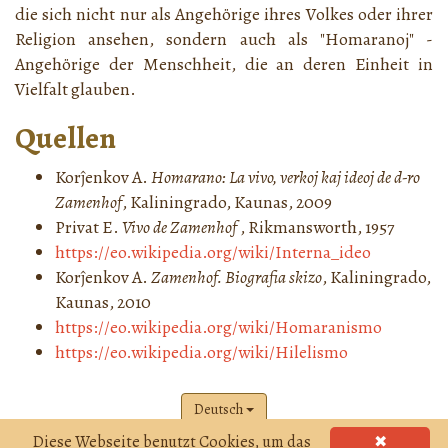
die sich nicht nur als Angehörige ihres Volkes oder ihrer
Religion ansehen, sondern auch als "Homaranoj" -
Angehörige der Menschheit, die an deren Einheit in
Vielfalt glauben.
Quellen
Korĵenkov A.
Homarano: La vivo, verkoj kaj ideoj de d-ro
Zamenhof
, Kaliningrado, Kaunas, 2009
Privat E.
Vivo de Zamenhof
, Rikmansworth, 1957
https://eo.wikipedia.org/wiki/Interna_ideo
Korĵenkov A.
Zamenhof. Biografia skizo
, Kaliningrado,
Kaunas, 2010
https://eo.wikipedia.org/wiki/Homaranismo
https://eo.wikipedia.org/wiki/Hilelismo
Deutsch
Diese Webseite benutzt Cookies, um das
✖
Webseite realisiert von
Edukado@Interreto