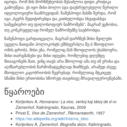
იცოდა, რომ მის მორწმუნეობას შესაძლოა დიდი კრიტიკა
გამოეწვია. ეს იყო მისი ბოლო (და დაუსრულებელი) წერილი
იდეოლოგიური ნააზრევიდან. ზამენჰოფი მასში წერდა, რომ
იგი „ბევრს მედიტირებდა და კითხულობდა სხვადასხვა
სამეცნიერო თუ ფილოსოფიურ ნაშრომებს“, მაგრამ უცნობია,
თუ კონკრეტულად რომელ ნაშრომებზე საუბრობდა.
ზამენჰოფი გარდაიცვალა, მაგრამ დარჩნენ მისი შვილები
(ყველა მათგანი ჰოლოკოსტს ემსხვერპლა მე-2 მსოფლიო
ომის დროს), მისი ენა, რომელიც მან მსოფლიოს უსახსოვრა,
მისი თარგმანები და მისი იდეები, რომლებიც დღემდე
შთააგონებს მათ, ვინც თავს არა მხოლოდ ამა თუ იმ ერისა და
აღმსარებლობის წარმომადგენლად მიიჩნევს, არამედ ასევე
მსოფლიო კაცობრიობის წევრებად, რომელთაც მტკიცედ
სწამთ მისი ერთობისა სწორედ თავისივე მრავალფეროვნებაში.
წყაროები
Korĵenkov A.
Homarano: La vivo, verkoj kaj ideoj de d-ro
Zamenhof
, Kaliningrado, Kaunas, 2009
Privat E.
Vivo de Zamenhof
, Rikmansworth, 1957
https://eo.wikipedia.org/wiki/Interna_ideo
Korĵenkov A.
Zamenhof. Biografia skizo
, Kaliningrado,