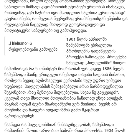
ჰილელიზმს, ხოლო შემდეგ ჰომარანიზმს უწოდებდა. პროექტი
საბოლოო მიზნად კაცობრიობის უტოპიურ ერთობას ისახავდა,
რისთვისაც ჯერ საჭირო იყო მსოფლიო ხალხთა „ერთ ოჯახად“
გაერთიანება, რომელთა წევრებსაც ერთმანეთისგან ენებისა და
რელიგიების ნაცვლად მხოლოდ გეოგრაფიული და
პოლიტიკური საზღვრები თუ გამოჰყოფდა.
1901 წლის აპრილში
„
Hilelismo
“-ს
ზამენჰოფმა ებრაელთა
რუსულენოვანი გამოცემა
პრობლემის გადაწყვეტის
პროექტი წამოაყენა. პროექტმა
სახელად „ჰილელიზმი“ მიიღო.
ჩამოშორდა რა სიონისტურ მოძრაობას ჯერ კიდევ 1886 წელს,
ზამენჰოფი მაინც ერთგული რჩებოდა თავისი ხალხის მიმართ,
რომლის ბედიც აღმოსავლეთ ევროპაში სულ უფრო უიმედო
ხდებოდა. ჰილელიზმის შემაჯამებელი არსი წარმოდგენილია
შეგონებით „რაც შენთვის მიუღებელია, სხვას ნუ გაუკეთებ!“.
ყველამ თავი მხოლოდ მთლიანობის ნაწილად უნდა აღიქვას.
მაგრამ იდეამ ბევრი მხარდამჭერი ვერ მიიზიდა. ბევრს არ
მოეწონა და ნაივური იდეალიზმის გამო მკაცრად
აკრიტიკებდნენ.
წააწყდა რა ჰილელიზმთან წინააღმდეგობას, ზამენჰოფი
რამდენიმე წლით დროებით ჩამოშორდა პროექტს. 1904 წელს