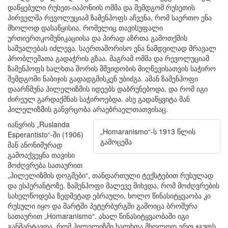
დაწყებული რუსეთ-იაპონიის ომმა და შემდგომ რუსეთის
პირველმა რევოლუციამ ზამენჰოფს აჩვენა, რომ საერთო ენა
მხოლოდ დასაწყისია, რომელიც თავისუფალი
ურთიერთკომუნიკაციისა და პირად აზრთა გამოთქმის
საშუალებას იძლევა. საერთაშორისო ენა ნამდვილად მრავალ
პრობლემათა გადაჭრის გზაა. მაგრამ ომმა და რევოლუციამ
ზამენჰოფს ხალხთა შორის მშვიდობის მიღწევისათვის საჭირო
შემდგომი ნაბიჯის გადადგმისკენ უბიძგა. ამან ზამენჰოფი
დაარწმუნა ჰილელიზმის იდეებს დაბრუნებოდა, და რომ იგი
ძირეულ გარდაქმნას საჭიროებდა. ასე გადაწყვიტა მან
ჰილელიზმის განვრცობა არაებრაელთათვისაც.
იანვრის „
Ruslanda
„
Homaranismo
“-ს 1913 წლის
Esperantisto
“-ში (1906)
გამოცემა
მან ანონიმურად
გამოაქვეყნა თავისი
მოძღვრება სათაურით
„ჰილელიზმის დოგმები“, თანდართული ტექსტებით რუსულად
და ესპერანტოზე. ზამენჰოფი მალევე მიხვდა, რომ მოძღვრების
სახელწოდება ზედმეტად ებრაული, ხოლო წინასიტყვაობა კი
რუსული იყო და მარტში პეტერბურგში გამოიცა ბროშურა
სათაურით „
Homaranismo
“. ახალ წინასიტყვაობაში იგი
განმარტავდა, რომ ჰილელიზმი ხალხთა მხოლოდ ერთ ჯგუფს