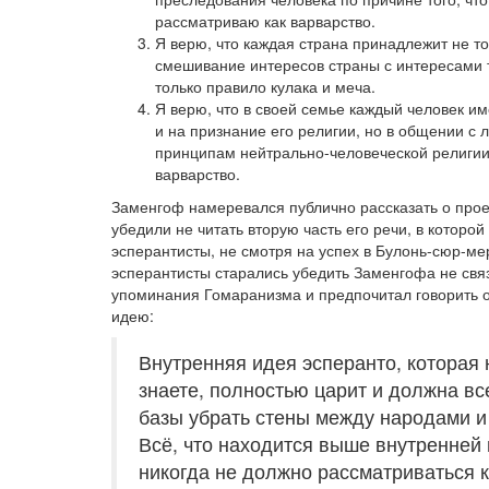
рассматриваю как варварство.
Я верю, что каждая страна принадлежит не то
смешивание интересов страны с интересами т
только правило кулака и меча.
Я верю, что в своей семье каждый человек и
и на признание его религии, но в общении с 
принципам нейтрально-человеческой религии.
варварство.
Заменгоф намеревался публично рассказать о прое
убедили не читать вторую часть его речи, в котор
эсперантисты, не смотря на успех в Булонь-сюр-ме
эсперантисты старались убедить Заменгофа не связ
упоминания Гомаранизма и предпочитал говорить о
идею:
Внутренняя идея эсперанто, которая 
знаете, полностью царит и должна вс
базы убрать стены между народами и 
Всё, что находится выше внутренней и
никогда не должно рассматриваться к