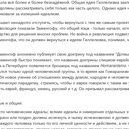
ыла всё более и более безнадёжной. Общая идея Гиллелизма заклю
 должны рассматривать себя только как часть целого. Однако идея
тиковали за излишний идеализм.
ает ненадолго отступить, чтобы вернуться с тем же самым проекто
еволюция показали Заменгофу, что общий язык - только начало, к
дство для решения многих проблем. Но война и революция подвиг
нгофа, что он должен вернуться к идеям Гиллелизма, понимая, чт
аменгоф анонимно публикует свою доктрину под названием "Догмы
Заменгоф быстро понимает, что название доктрины слишком еврейс
ода в Петербурге появляется брошюра под названием
Homaranismo
.
лся только одной человеческой группы, в то время как Гомаранизм
себя новое учение об отношениях между домом, народом и человеч
ическую парадигму, стремясь, чтобы о еврее говорили с таким же у
ь еврей, француз, немец, русский и т.д. Он призывал рассматриват
ые и общие:
исто человеческие идеалы; всякие идеалы и намерения отдельных э
рано или поздно должны исчезнуть и чьему исчезновению я должен 
аждого человека только по его личной ценности и действиям, а не
он представитель другого народа, говорит на другом языке или отн