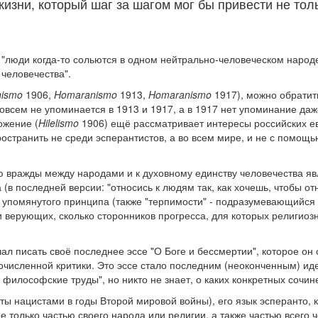
изни, который шаг за шагом мог бы привести не тольк
о "люди когда-то сольются в одном нейтрально-человеческом народ
человечества".
ismo
1906,
Homaranismo
1913,
Homaranismo
1917), можно обратит
всем не упоминается в 1913 и 1917, а в 1917 нет упоминание даж
ожение (
Hilelismo
1906) ещё рассматривает интересы российских ев
транить не среди эсперантистов, а во всем мире, и не с помощь
ию вражды между народами и к духовному единству человечества 
(в последней версии: "относись к людям так, как хочешь, чтобы от
 упомянутого принципа (также "терпимости" - подразумевающийся 
и верующих, сколько сторонников прогресса, для которых религио
л писать своё последнее эссе "О Боге и бессмертии", которое он с
очисленной критики. Это эссе стало последним (неоконченным) ид
 философские труды", но никто не знает, о каких конкретных сочин
ты нацистами в годы Второй мировой войны), его язык эсперанто, к
е только частью своего народа или религии, а также частью всего 