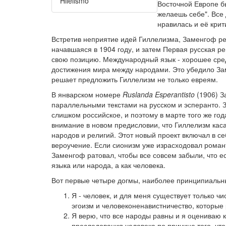
'
Hilelismo
''
Восточной Европе б
желаешь себе". Все
нравилась и её кри
Встретив неприятие идей Гиллелизма, Заменгоф реш
начавшаяся в 1904 году, и затем Первая русская р
свою позицию. Международный язык - хорошее сре
достижения мира между народами. Это убедило Заме
решает предложить Гиллелизм не только евреям.
В январском номере
Ruslanda Esperantisto
(1906) З
параллельными текстами на русском и эсперанто. 
слишком российское, и поэтому в марте того же г
внимание в новом предисловии, что Гиллелизм каса
народов и религий. Этот новый проект включал в 
вероучение. Если сионизм уже израсходовал романт
Заменгоф ратовал, чтобы все совсем забыли, что ест
языка или народа, а как человека.
Вот первые четыре догмы, наиболее принципиальн
Я - человек, и для меня существует только ч
эгоизм и человеконенавистничество, которые 
Я верю, что все народы равны и я оцениваю к
преследования человека по причине того, что 