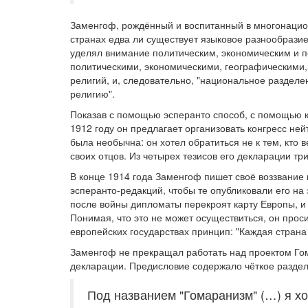
Заменгоф, рождённый и воспитанный в многонацион
странах едва ли существует языковое разнообразие
уделял внимание политическим, экономическим и п
политическими, экономическими, географическими,
религий, и, следовательно, "национальное разделен
религию".
Показав с помощью эсперанто способ, с помощью 
1912 году он предлагает организовать конгресс не
была необычна: он хотел обратиться не к тем, кто
своих отцов. Из четырех тезисов его декларации т
В конце 1914 года Заменгоф пишет своё воззвание 
эсперанто-редакций, чтобы те опубликовали его на
после войны дипломаты перекроят карту Европы, 
Понимая, что это не может осуществиться, он прос
европейских государствах принцип: "Каждая стран
Заменгоф не прекращал работать над проектом Гома
декларации. Предисловие содержало чёткое разде
Под названием "Гомаранизм" (…) я хо