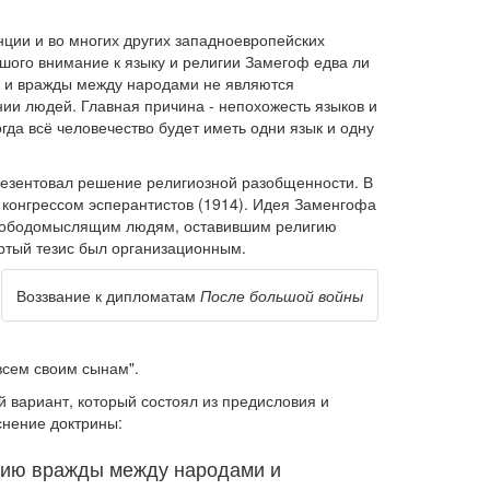
ции и во многих других западноевропейских
ьшого внимание к языку и религии Замегоф едва ли
и и вражды между народами не являются
ии людей. Главная причина - непохожесть языков и
огда всё человечество будет иметь одни язык и одну
езентовал решение религиозной разобщенности. В
 конгрессом эсперантистов (1914). Идея Заменгофа
 к свободомыслящим людям, оставившим религию
ертый тезис был организационным.
Воззвание к дипломатам
После большой войны
всем своим сынам".
 вариант, который состоял из предисловия и
снение доктрины:
нению вражды между народами и