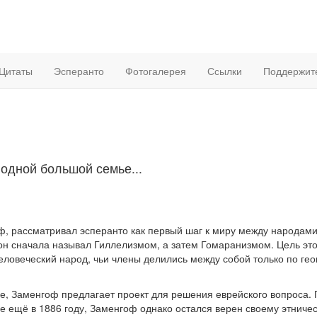
Цитаты
Эсперанто
Фотогалерея
Ссылки
Поддержит
одной большой семье...
 рассматривал эсперанто как первый шаг к миру между народами. 
 он сначала называл Гиллелизмом, а затем Гомаранизмом. Цель этог
ловеческий народ, чьи члены делились между собой только по гео
ле, Заменгоф предлагает проект для решения еврейского вопроса.
е ещё в 1886 году, Заменгоф однако остался верен своему этничес