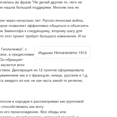
чалась во фразе "Не делай другим то, чего не
 не нашла большой поддержки. Многим она не
м через несколько лет. Русско-японская война,
оторое позволяет эффективно общаться и объяснять
ли Заменгофа к следующему, второму шагу для
о этот проект требует большого изменения. И он
 Гиллелизма", с
Издание
Homaranismo
1913
кое, а предисловие
 Он обращает
 касается всех
еством. Декларация из 12 пунктов сформировала
важением как и о французе, немце, русском и т.д,
ь каждого из нас не как часть какой-то религии,
тносов и народов я рассматриваю как групповой
способствовать как могу.
 по его происхождению. Все обиды или
осится к другой религии, отличной от моей, я