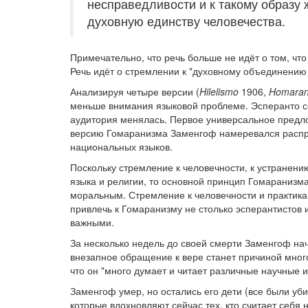
несправедливости и к такому образу ж
духовную единству человечества.
Примечательно, что речь больше не идёт о том, чт
Речь идёт о стремлении к "духовному объединению 
Анализируя четыре версии (
Hilelismo
1906,
Homaran
меньше внимания языковой проблеме. Эсперанто со
аудитория менялась. Первое универсальное предл
версию Гомаранизма Заменгоф намеревался распрос
национальных языков.
Поскольку стремление к человечности, к устранен
языка и религии, то основной принцип Гомаранизма 
моральным. Стремление к человечности и практика
привлечь к Гомаранизму не столько эсперантистов 
важными.
За несколько недель до своей смерти Заменгоф нача
внезапное обращение к вере станет причиной мног
что он "много думает и читает различные научные и
Заменгоф умер, но остались его дети (все были уби
которые вдохновляют сейчас тех, кто считает себя н