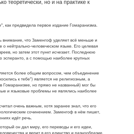
о теоретически, но и на практике к
е", как предвидела первое издание Гомаранизма.
ь внимание, что Заменгоф уделяет всё меньше и
е о нейтрально-человеческом языке. Его целевая
реев, но затем этот пункт исчезает. Последнюю
ю эсперанто, а с помощью наиболее крупных
является более общим вопросом, чем объединение
носились к тебе") является не религиозным, а
в Гомаранизме, но прямо не названный) мог бы
зные и языковые проблемы не являлись наиболее
читал очень важным, хотя заранее знал, что его
еологическим сочинением. Заменгоф в нём пишет,
ениях идёт речь.
оторый он дал миру, его переводы и его идеи,
человечества и верит в его единство и разнообразие.