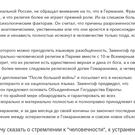
альной России, не обращал внимание на то, что в Германии, Фран
, и что религия более не играет прежней роли. Из-за слишком бол
сихологическим факторам. Он считал, что причины разрозненност
 анатомическими, умственными или что они кроются в происхожден
ие и ненависть полностью исчезнут в человечестве только тогда, к
которого можно преодолеть языковую разобщённость, Заменгоф пр
йтрально-человеческой религии в Париже вместе с 10-м Всемирным
 верит, что их религия есть единственно верная и дана от бога, а
ри более-менее следовали религиозной догме Гомаранизма, а четв
к дипломатам "После большой войны" и посылает его в несколько
 эсперанто и на национальных языках. Заменгоф предвидел, что
и он предложил основать Объединённые Государства Европы.
ит по крайней мере обнародовать и гарантировать во всех
а морально и материально полностью и полноправно принадлежит 
ранизм, и за два месяца до своей кончины он закончил последний
ление между эсперантизмом и Гомаранизмом и совсем новое объя
чу сказать о стремлении к "человечности", к устра