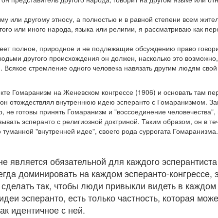
му или другому этносу, а полностью и в равной степени всем жител
ого или иного народа, языка или религии, я рассматриваю как пер
меет полное, природное и не подлежащие обсуждению право говорит
людьми другого происхождения он должен, насколько это возможно,
 Всякое стремление одного человека навязать другим людям свой
кте Гомаранизм на Женевском конгрессе (1906) и основать там пе
ой он отождествлял внутреннюю идею эсперанто с Гомаранизмом. За
р, не готовы принять Гомаранизм и "воссоединение человечества",
ывать эсперанто с религиозной доктриной. Таким образом, он в те
 туманной "внутренней идее", своего рода суррогата Гомаранизма
не является обязательной для каждого эсперантиста 
егда доминировать на каждом эсперанто-конгрессе, 
сделать так, чтобы люди привыкли видеть в каждом 
деи эсперанто, есть только частность, которая може
ак идентичное с ней.