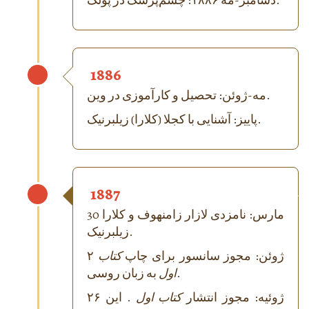
دسامبر-مه ۱۸۸۶: چشم‌پزشک در پولک.
1886
مه-ژوئن: تحصیل و کارآموزی در وین.
پاییز: آشنایی با کجلا (کلارا) زیلبرنیک.
1887
30 مارس: نامزدی لازار زامنهوف و کلارا
زیلبرنیک.
۲ ژوئن: مجوز سانسور برای چاپ
کتاب
به زبان روسی.
اول
۲۶ ژوئیه: مجوز انتشار
کتاب اول
. این