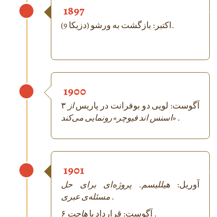
1897
اکتبر: بازگشت به ورشو (دزیکا 9).
1900
۳ آگوست: لویی دو بوفرانت در پاریس
از
.
«اسنس اند فیوچر» رونمایی می‌کند
1901
آوریل:
هیللیسم. پروژه‌ای برای حل
.
مسئله‌ی عبری
.
هاچت
۶ آگوست: قرارداد با