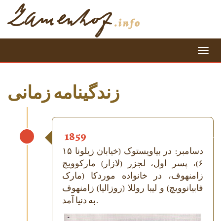
=
زندگینامه زمانی
1859
۱۵ دسامبر: در بیاویستوک (خیابان زیلونا
۶)، پسر اول، لجزر (لازار) مارکوویچ
زامنهوف، در خانواده موردکا (مارک
فابیانوویچ) و لیبا روللا (روزالیا) زامنهوف
به دنیا آمد.