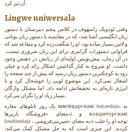
آن نیز کرد.
Lingwe uniwersala
وقتی لودویک زامنهوف در کلاس پنجم دبیرستان با دستور
زبان انگلیسی آشنا شد، که در مقایسه با دستور زبان یونانی
و لاتین بسیار ساده بود، او را شگفت‌زده کرد و متقاعد شد که
فراوانی دستورات گرامری برای این زبان ضروری نیست.
در آن زمان، پیش‌نویس اولیه‌ای از زبانش در ذهنش وجود
داشت. او شروع به کنار گذاشتن اشکال زائد کرد و خیلی
زود به کوچکترین دستور زبان رسید که بیش از چند صفحه را
اشغال نمی‌کرد. این موضوع لویی را خوشحال کرد و با
انرژی تازه‌ای به تحقیقاتش ادامه داد، اما مشکل واژگان
بسیار زیاد او را نگران می‌کرد.
، به
ŝvejcarskaja
(
швейцарская
یک روز تابلوهای مغازه
(
кондитерская
معنای «فروشگاه باربرها») و
، به معنای «شیرینی‌فروشی») توجه او را جلب
konditerskaja
کردند. این چیزی است که به حل مشکل کمک می‌کند: