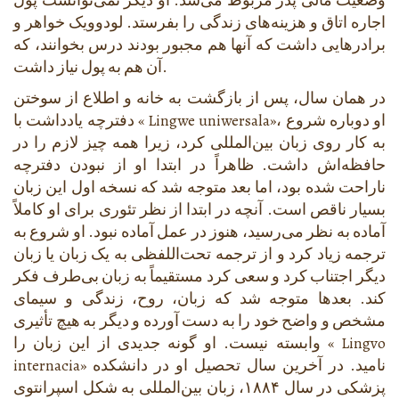
وضعیت مالی پدر مربوط می‌شد. او دیگر نمی‌توانست پول
اجاره اتاق و هزینه‌های زندگی را بفرستد. لودوویک خواهر و
برادرهایی داشت که آنها هم مجبور بودند درس بخوانند، که
آن هم به پول نیاز داشت.
در همان سال، پس از بازگشت به خانه و اطلاع از سوختن
»، او دوباره شروع
Lingwe uniwersala
دفترچه یادداشت با «
به کار روی زبان بین‌المللی کرد، زیرا همه چیز لازم را در
حافظه‌اش داشت. ظاهراً در ابتدا او از نبودن دفترچه
ناراحت شده بود، اما بعد متوجه شد که نسخه اول این زبان
بسیار ناقص است. آنچه در ابتدا از نظر تئوری برای او کاملاً
آماده به نظر می‌رسید، هنوز در عمل آماده نبود. او شروع به
ترجمه زیاد کرد و از ترجمه تحت‌اللفظی به یک زبان یا زبان
دیگر اجتناب کرد و سعی کرد مستقیماً به زبان بی‌طرف فکر
کند. بعدها متوجه شد که زبان، روح، زندگی و سیمای
مشخص و واضح خود را به دست آورده و دیگر به هیچ تأثیری
Lingvo
وابسته نیست. او گونه جدیدی از این زبان را «
» نامید. در آخرین سال تحصیل او در دانشکده
internacia
پزشکی در سال ۱۸۸۴، زبان بین‌المللی به شکل اسپرانتوی