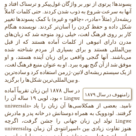
پسوندها! پرتوی از نور بر واژگان غول‌پیکر و ترسناک افتاد و
آنها به سرعت شروع به ذوب شدن کردند. حتی کلمات کاملاً
ریشه‌دار (مثلاً «مادر»، «چاقو» و غیره) با کمک پسوندها تغییر
شکل داده و حفظ کردن را آسان‌تر کردند. نویسنده هنگام
کار بر روی فرهنگ لغت، خیلی زود متوجه شد که زبان‌های
مدرن دارای انبوهی از کلمات آماده هستند که از قبل
بین‌المللی هستند و برای بسیاری از مردم شناخته شده
می‌باشند. آنها گنجی واقعی برای زبان آینده هستند، و او
موفق شد از آن گنج بهره ببرد. او به عنوان منبع فرهنگ لغت،
از یک سیستم ریشه‌ای لاتین-ژرمن استفاده کرد و ساده‌ترین
و بین‌المللی‌ترین شکل‌ها را برگزید.
در سال ۱۸۷۸ این زبان تقریباً آماده
زامنهوف در سال ۱۸۷۹
Lingwe
بود، لویی ۱۹ ساله آن را «
» نامید. بعضی از همکلاسی‌ها آن زبان را یاد
uniwersala
گرفتند. لودوویک به همراه دوستانش در خانه پدر و مادرش
Lingwe
تولد این زبان جهانی را جشن گرفت، اگرچه
هنوز تفاوت زیادی بین «اسپرانتو»ی آن زمان و
uniwersala