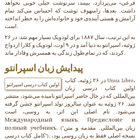
فرعی» می‌پردازد، ببینند، سرنوشت خیلی خوبی نخواهد
داشت. بعدها، زامنهوف نوشت که احساس می‌کند تمام
آرامش و هستی آینده‌ی خود و خانواده‌اش را به خطر انداخته
است.
به این ترتیب، سال ۱۸۸۷ برای لودویک بسیار مهم شد: در ۲۶
ژوئیه، اسپرانتو به دنیا آمد و در ۹ اوت، لودویک و کلارا ازدواج
کردند، که در تمام طول زندگی به همسرش وفادار ماند.
پیدایش زبان اسپرانتو
در ۲۶ ژوئیه، کتاب Unua Libro،
اولین کتاب درسی اسپرانتو
اولین کتاب درسی زبان
بین‌المللی که در حال حاضر اسپرانتو نامیده می‌شود، منتشر
شد. ۲۶ ژوئیه به عنوان سالروز تولد اسپرانتو جشن گرفته
می‌شود. نام اصلی این اثر، به روسی، است
Международный языкъ. Предисловіе и
. ("زبان بین‌المللی. مقدمه و متن
полный учебникъ
کامل کتاب درسی"). نسخه اصلی فقط به زبان روسی بود،