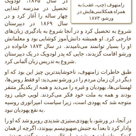
در سال ۱۸۶۵، لودویک
زامنهوف (چپ، عقب) به
تحصیل در مدرسه ابتدایی
همراه همکلاسی‌هایش در
چهار ساله را آغاز کرد و در
ورشو، ۱۸۷۳
سال ۱۸۶۹ در دبیرستان
شروع به تحصیل کرد و در آنجا شروع به یادگیری زبان‌های
خارجی کرد. او همیشه دانش‌آموز کوشایی بود و معلمانش
او را بسیار توانمند می‌نامیدند. در سال ۱۸۷۳ خانواده در
ورشو اقامت گزیدند، جایی که پدر لودویک در یک دبیرستان
شروع به تدریس زبان آلمانی کرد.
طبق خاطرات زامنهوف، ناخوشایندترین چیز این بود که او
دیگر در آن زمان مردم را در ورشو نمی‌دید: او فقط روس‌ها،
لهستانی‌ها، یهودیان و غیره را می‌دید و همه از یکدیگر متنفر
بودند و همه به ملت خود فکر می‌کردند. لویی خیلی زود
متوجه شد که یهودی است، زیرا سیاست امپراتوری روسیه
به نفع یهودیان نبود.
در آنجا، در ورشو، با یهودی‌ستیزی شدیدی روبرو شد که او را
وادار کرد تا بعداً به جنبش صهیونیسم بپیوندد، اگرچه از همان
کودکی «انسان» همیشه در او غالب بود و به گفته خودش،