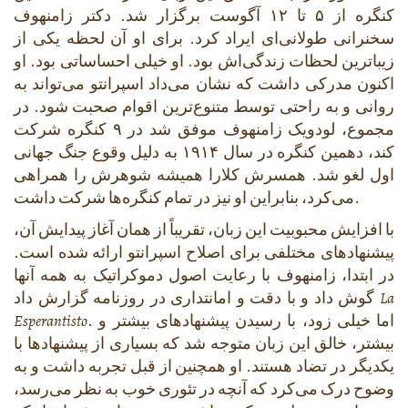
کنگره از ۵ تا ۱۲ آگوست برگزار شد. دکتر زامنهوف
سخنرانی طولانی‌ای ایراد کرد. برای او آن لحظه یکی از
زیباترین لحظات زندگی‌اش بود. او خیلی احساساتی بود. او
اکنون مدرکی داشت که نشان می‌داد اسپرانتو می‌تواند به
روانی و به راحتی توسط متنوع‌ترین اقوام صحبت شود. در
مجموع، لودویک زامنهوف موفق شد در ۹ کنگره شرکت
کند، دهمین کنگره در سال ۱۹۱۴ به دلیل وقوع جنگ جهانی
اول لغو شد. همسرش کلارا همیشه شوهرش را همراهی
می‌کرد، بنابراین او نیز در تمام کنگره‌ها شرکت داشت.
با افزایش محبوبیت این زبان، تقریباً از همان آغاز پیدایش آن،
پیشنهادهای مختلفی برای اصلاح اسپرانتو ارائه شده است.
در ابتدا، زامنهوف با رعایت اصول دموکراتیک به همه آنها
La
گوش داد و با دقت و امانتداری در روزنامه گزارش داد
. اما خیلی زود، با رسیدن پیشنهادهای بیشتر و
Esperantisto
بیشتر، خالق این زبان متوجه شد که بسیاری از پیشنهادها با
یکدیگر در تضاد هستند. او همچنین از قبل تجربه داشت و به
وضوح درک می‌کرد که آنچه در تئوری خوب به نظر می‌رسد،