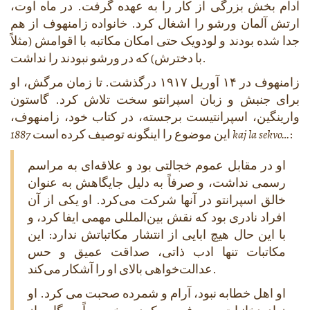
آدام بخش بزرگی از کار را به عهده گرفت. در ماه اوت،
ارتش آلمان ورشو را اشغال کرد. خانواده زامنهوف از هم
جدا شده بودند و لودویک حتی امکان مکاتبه با اقوامش (مثلاً
با دخترش) که در ورشو نبودند را نداشت.
زامنهوف در ۱۴ آوریل ۱۹۱۷ درگذشت. تا زمان مرگش، او
برای جنبش و زبان اسپرانتو سخت تلاش کرد. گاستون
وارینگین، اسپرانتیست برجسته، در کتاب خود، زامنهوف،
:
1887 kaj la sekvo…
این موضوع را اینگونه توصیف کرده است
او در مقابل عموم خجالتی بود و علاقه‌ای به مراسم
رسمی نداشت، و صرفاً به دلیل جایگاهش به عنوان
خالق اسپرانتو در آنها شرکت می‌کرد. او یکی از آن
افراد نادری بود که نقش بین‌المللی مهمی ایفا کرد، و
با این حال هیچ ابایی از انتشار مکاتباتش ندارد: این
مکاتبات تنها ادب ذاتی، صداقت عمیق و حس
عدالت‌خواهی بالای او را آشکار می‌کند.
او اهل خطابه نبود، آرام و شمرده صحبت می کرد. او