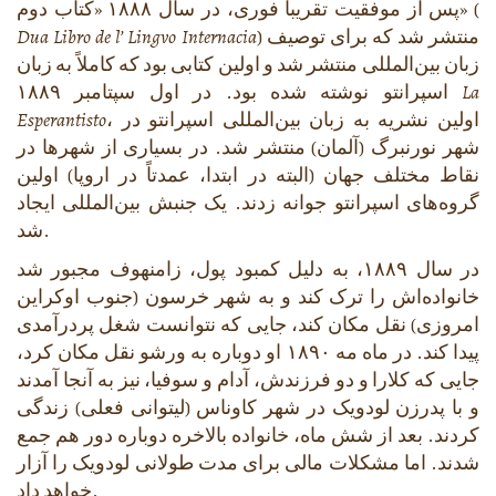
پس از موفقیت تقریباً فوری، در سال ۱۸۸۸ «کتاب دوم» (
) منتشر شد که برای توصیف
Dua Libro de l’ Lingvo Internacia
زبان بین‌المللی منتشر شد و اولین کتابی بود که کاملاً به زبان
La
اسپرانتو نوشته شده بود. در اول سپتامبر ۱۸۸۹
، اولین نشریه به زبان بین‌المللی اسپرانتو در
Esperantisto
شهر نورنبرگ (آلمان) منتشر شد. در بسیاری از شهرها در
نقاط مختلف جهان (البته در ابتدا، عمدتاً در اروپا) اولین
گروه‌های اسپرانتو جوانه زدند. یک جنبش بین‌المللی ایجاد
شد.
در سال ۱۸۸۹، به دلیل کمبود پول، زامنهوف مجبور شد
خانواده‌اش را ترک کند و به شهر خرسون (جنوب اوکراین
امروزی) نقل مکان کند، جایی که نتوانست شغل پردرآمدی
پیدا کند. در ماه مه ۱۸۹۰ او دوباره به ورشو نقل مکان کرد،
جایی که کلارا و دو فرزندش، آدام و سوفیا، نیز به آنجا آمدند
و با پدرزن لودویک در شهر کاوناس (لیتوانی فعلی) زندگی
کردند. بعد از شش ماه، خانواده بالاخره دوباره دور هم جمع
شدند. اما مشکلات مالی برای مدت طولانی لودویک را آزار
خواهد داد.