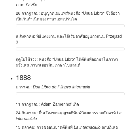
ภาษารัสเซีย
26 กรกฎาคม: อนุญาตเผยแพร่หนังสือ "Unua Libro" ซึ่งถือว่า
เป็นวันกำเนิดของภาษาเอสเปรันโต
9 สิงหาคม: พิธีแต่งงาน และได้เริ่มอาศัยอยู่แถวถนน Przejazd
9
ฤดูใบไม้ร่วง: หนังสือ "Unua Libro" ได้ตีพิมพ์ออกมาในภาษา
ฝรั่งเศส ภาษาเยอรมัน ภาษาโปแลนด์
1888
มกราคม:
Dua Libro de l’ lingvo internacia
11 กรกฎาคม: Adam Zamenhof เกิด
24 กันยายน: ยื่นเรื่องขออนุญาตตีพิมพ์นิตยสารรายสัปดาห์
La
internaciulo
15 ตุลาคม: การขออนุญาตตีพิมพ์
La internaciulo
ถูกปฏิเสธ