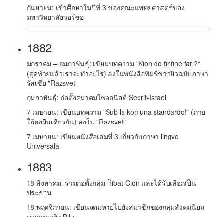
กันยายน: เข้าศึกษาในปีที่ 3 ของคณะแพทยศาสตร์ของ
มหาวิทยาลัยวอร์ซอ
1882
มกราคม – กุมภาพันธุ์: เขียนบทความ "Kion do finfine fari?"
(สุดท้ายแล้วเราจะทำอะไร) ลงในหนังสือพิมพ์ชาวยิวฉบับภาษา
รัสเซีย "Razsvet"
กุมภาพันธุ์: ก่อตั้งสมาคมไซออนิสต์ Ŝeerit-Israel
7 เมษายน: เขียนบทความ "Sub la komuna standardo!" (ภาย
ใต้ธงผืนเดียวกัน) ลงใน "Razsvet"
7 เมษายน: เขียนหนังสือเล่มที่ 3 เกี่ยวกับภาษา lingvo
Universala
1883
18 สิงหาคม: ร่วมก่อตั้งกลุ่ม Ĥibat-Cion และได้รับเลือกเป็น
ประธาน
18 พฤศจิกายน: เขียนจดมหายไปยังสมาชิกของกลุ่มสังคมนิยม
เยาวชาวยิว Bilu