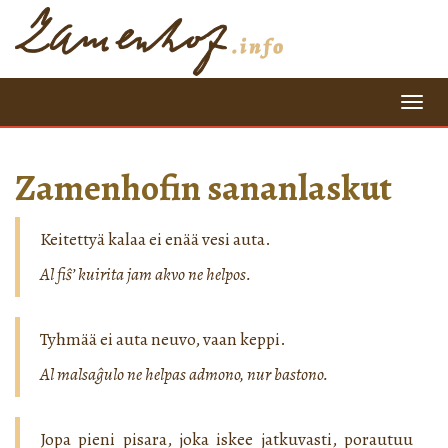
=
Zamenhofin sananlaskut
Keitettyä kalaa ei enää vesi auta.
Al fiŝ’ kuirita jam akvo ne helpos.
Tyhmää ei auta neuvo, vaan keppi.
Al malsaĝulo ne helpas admono, nur bastono.
Jopa pieni pisara, joka iskee jatkuvasti, porautuu