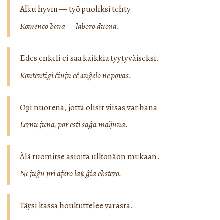
Alku hyvin — työ puoliksi tehty
Komenco bona — laboro duona.
Edes enkeli ei saa kaikkia tyytyväiseksi.
Kontentigi ĉiujn eĉ anĝelo ne povas.
Opi nuorena, jotta olisit viisas vanhana
Lernu juna, por esti saĝa maljuna.
Älä tuomitse asioita ulkonäön mukaan.
Ne juĝu pri afero laŭ ĝia ekstero.
Täysi kassa houkuttelee varasta.