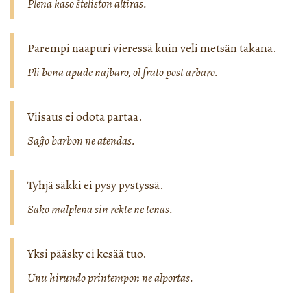
Plena kaso ŝteliston altiras.
Parempi naapuri vieressä kuin veli metsän takana.
Pli bona apude najbaro, ol frato post arbaro.
Viisaus ei odota partaa.
Saĝo barbon ne atendas.
Tyhjä säkki ei pysy pystyssä.
Sako malplena sin rekte ne tenas.
Yksi pääsky ei kesää tuo.
Unu hirundo printempon ne alportas.