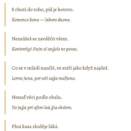
S chutí do toho, půl je hotovo.
Komenco bona — laboro duona.
Nemůžeš se zavděčit všem.
Kontentigi ĉiujn eĉ anĝelo ne povas.
Co se v mládí naučíš, ve stáří jako když najdeš.
Lernu juna, por esti saĝa maljuna.
Nesuď věci podle obalu.
Ne juĝu pri afero laŭ ĝia ekstero.
Plná kasa zloděje láká.