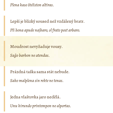
Plena kaso ŝteliston altiras.
Lepší je blízký soused než vzdálený bratr.
Pli bona apude najbaro, ol frato post arbaro.
Moudrost nevyžaduje vousy.
Saĝo barbon ne atendas.
Prázdná taška sama stát nebude.
Sako malplena sin rekte ne tenas.
Jedna vlaštovka jaro nedělá.
Unu hirundo printempon ne alportas.