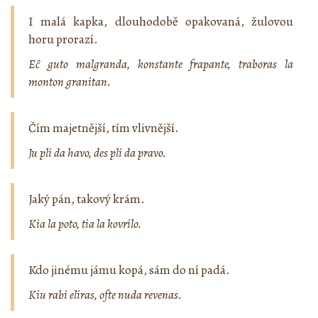
I malá kapka, dlouhodobě opakovaná, žulovou
horu prorazí.
Eĉ guto malgranda, konstante frapante, traboras la
monton granitan.
Čím majetnější, tím vlivnější.
Ju pli da havo, des pli da pravo.
Jaký pán, takový krám.
Kia la poto, tia la kovrilo.
Kdo jinému jámu kopá, sám do ní padá.
Kiu rabi eliras, ofte nuda revenas.