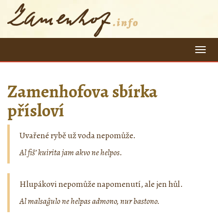
=
Zamenhofova sbírka
přísloví
Uvařené rybě už voda nepomůže.
Al fiŝ’ kuirita jam akvo ne helpos.
Hlupákovi nepomůže napomenutí, ale jen hůl.
Al malsaĝulo ne helpas admono, nur bastono.